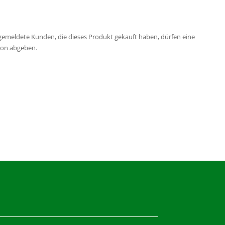
emeldete Kunden, die dieses Produkt gekauft haben, dürfen eine
ion abgeben.