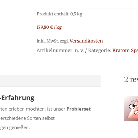
Produkt enthält: 0,5
kg
179,80
€
/
kg
Versandkosten
inkl. MwSt.
zzgl.
Artikelnummer:
n. v.
Kategorie:
Kratom Sp
2 re
m-Erfahrung
rten erleben möchten, ist unser
Probierset
verschiedene Sorten selbst
ügen genießen.