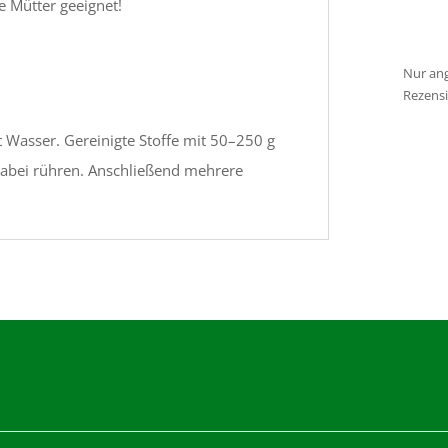
e Mütter geeignet!
Nur ang
Rezens
t Wasser. Gereinigte Stoffe mit 50–250 g
dabei rühren. Anschließend mehrere