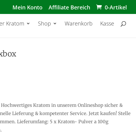
Mein Konto
Affiliate Bereich
0-Artikel
er Kratom
Shop
Warenkorb
Kasse
ixbox
t. Hochwertiges Kratom in unserem Onlineshop sicher &
hnelle Lieferung & kompetenter Service. Jetzt kaufen! Stelle
ammen. Lieferumfang: 5 x Kratom- Pulver a 100g
.