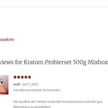
arpakete
views for
Kratom Probierset 500g Mixbox
Bewertet
wolf
–
Juli 7, 2022
mit
5
von 5
Hat alles wunderbar funktioniert.
Die Qualität der Farben sowie der Kundenservice sind sehr gut.
Wärmstens zu empfehlen!