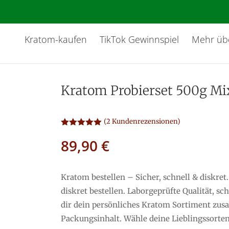
Kratom-kaufen
TikTok Gewinnspiel
Mehr üb
Kratom Probierset 500g M
(
2
Kundenrezensionen)
Bewertet
89,90
€
mit
5.00
von 5,
basierend
auf
Kundenbew
Kratom bestellen – Sicher, schnell & diskre
ertungen
diskret bestellen. Laborgeprüfte Qualität, sc
dir dein persönliches Kratom Sortiment zus
Packungsinhalt. Wähle deine Lieblingssorten