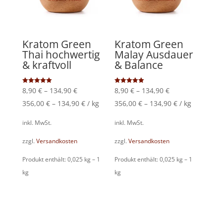
Kratom Green
Kratom Green
Thai hochwertig
Malay Ausdauer
& kraftvoll
& Balance
Bewertet
Bewertet
8,90
€
–
134,90
€
8,90
€
–
134,90
€
mit
mit
5.00
5.00
356,00
€
–
134,90
€
/
kg
356,00
€
–
134,90
€
/
kg
von 5
von 5
inkl. MwSt.
inkl. MwSt.
zzgl.
Versandkosten
zzgl.
Versandkosten
Produkt enthält: 0,025
kg
– 1
Produkt enthält: 0,025
kg
– 1
kg
kg