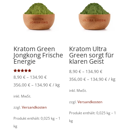
Kratom Green
Kratom Ultra
Jongkong Frische
Green sorgt für
Energie
klaren Geist
8,90
€
–
134,90
€
Bewertet
8,90
€
–
134,90
€
356,00
€
–
134,90
€
/
kg
mit
5.00
356,00
€
–
134,90
€
/
kg
von 5
inkl. MwSt.
inkl. MwSt.
zzgl.
Versandkosten
zzgl.
Versandkosten
Produkt enthält: 0,025
kg
– 1
Produkt enthält: 0,025
kg
– 1
kg
kg