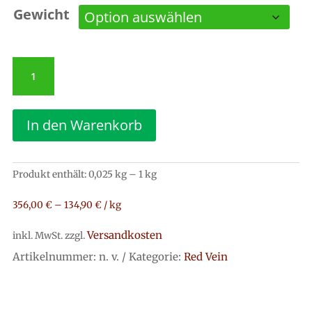
Gewicht
Kratom
Red
Thai
Tiefe
Ruhe,
In den Warenkorb
pure
Balance
Menge
Produkt enthält: 0,025
kg
– 1
kg
356,00
€
–
134,90
€
/
kg
Versandkosten
inkl. MwSt.
zzgl.
Artikelnummer:
n. v.
Kategorie:
Red Vein