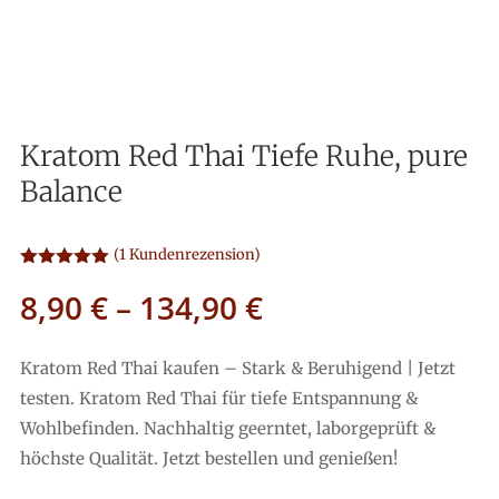
Kratom Red Thai Tiefe Ruhe, pure
Balance
(
1
Kundenrezension)
Bewertet
8,90
€
–
134,90
€
mit
5.00
von 5,
basierend
auf
Kundenbew
Kratom Red Thai kaufen – Stark & Beruhigend | Jetzt
ertung
testen. Kratom Red Thai für tiefe Entspannung &
Wohlbefinden. Nachhaltig geerntet, laborgeprüft &
höchste Qualität. Jetzt bestellen und genießen!