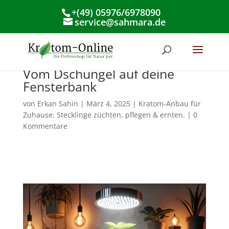
+(49) 05976/6978090
service@sahmara.de
Die Kunst des Kratom-Anbaus:
Vom Dschungel auf deine
Fensterbank
von
Erkan Sahin
|
März 4, 2025
|
Kratom-Anbau für
Zuhause: Stecklinge züchten, pflegen & ernten.
|
0
Kommentare