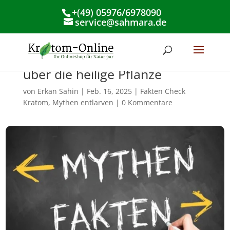
+(49) 05976/6978090
service@sahmara.de
Kratom – Mythen und Fakten
über die heilige Pflanze
von
Erkan Sahin
|
Feb. 16, 2025
|
Fakten Check
Kratom, Mythen entlarven
|
0 Kommentare